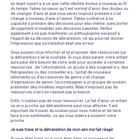
en étant ouvert·e à ce que cette identité évolue à nouveau au fil
du temps. Faites-lui savoir qu'il est normal d'avoir des doutes ou
de changer d'avis et que vous serez toujours présent·e s'iel
change à nouveau d'avis à l'avenir. Faites confiance à sa
capacité à prendre des décisions pour ellui-même, sans porter
de jugement ni invalider ses décisions passées. Veillez
également à ne pas manifester un enthousiasme excessif à
l'égard de sa décision de détransition, ce qui pourrait donner
l'impression que sa transition était une erreur.
Vous pouvez vous informer et lui proposer des ressources sur
la détransition s'iel le souhaite. Si vous êtes parent, votre enfant
aura peut-être besoin de votre aide pour accéder à certaines
ressources : de l’informations, un accès à des soignant·e·s, des
thérapeutes ou des conseiller·e·s, l’achat de nouveaux
vêtements ou d'accessoires de genre s'iel change
d'expression de genre, l’accompagner à un groupe de soutien,
présenter des modèles inspirants. Mais n'imposez pas de
ressources s'iel n'en ressent pas le besoin.
Enfin, n'oubliez pas de vous ressourcer. Le fait d'avoir un enfant
ou un·e proche qui détransitionne peut vous affecter. Il est
important de trouver du soutien pour vous-même et de faire
face à vos sentiments, ce qui vous aidera à soutenir votre
proche.
Je suis trans et la détransition de mon ami me fait réagir
Si vous êtes trans ou si vous êtes dans un processus de