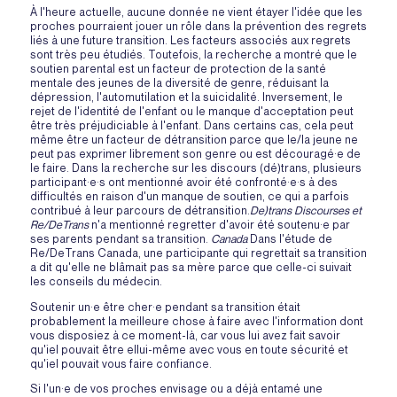
À l'heure actuelle, aucune donnée ne vient étayer l'idée que les
proches pourraient jouer un rôle dans la prévention des regrets
liés à une future transition. Les facteurs associés aux regrets
sont très peu étudiés. Toutefois, la recherche a montré que le
soutien parental est un facteur de protection de la santé
mentale des jeunes de la diversité de genre, réduisant la
dépression, l'automutilation et la suicidalité. Inversement, le
rejet de l'identité de l'enfant ou le manque d'acceptation peut
être très préjudiciable à l'enfant. Dans certains cas, cela peut
même être un facteur de détransition parce que le/la jeune ne
peut pas exprimer librement son genre ou est découragé·e de
le faire. Dans la recherche sur les discours (dé)trans, plusieurs
participant·e·s ont mentionné avoir été confronté·e·s à des
difficultés en raison d'un manque de soutien, ce qui a parfois
contribué à leur parcours de détransition.
De)trans Discourses et
Re/DeTrans
n'a mentionné regretter d'avoir été soutenu·e par
ses parents pendant sa transition.
Canada
Dans l'étude de
Re/DeTrans Canada, une participante qui regrettait sa transition
a dit qu'elle ne blâmait pas sa mère parce que celle-ci suivait
les conseils du médecin.
Soutenir un·e être cher·e pendant sa transition était
probablement la meilleure chose à faire avec l'information dont
vous disposiez à ce moment-là, car vous lui avez fait savoir
qu'iel pouvait être ellui-même avec vous en toute sécurité et
qu'iel pouvait vous faire confiance.
Si l'un·e de vos proches envisage ou a déjà entamé une