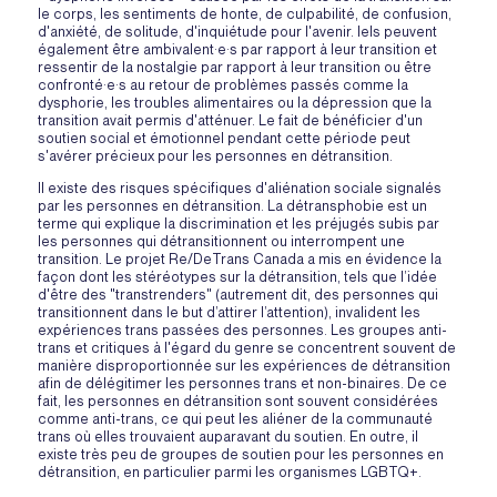
le corps, les sentiments de honte, de culpabilité, de confusion,
d'anxiété, de solitude, d'inquiétude pour l'avenir. Iels peuvent
également être ambivalent·e·s par rapport à leur transition et
ressentir de la nostalgie par rapport à leur transition ou être
confronté·e·s au retour de problèmes passés comme la
dysphorie, les troubles alimentaires ou la dépression que la
transition avait permis d'atténuer. Le fait de bénéficier d'un
soutien social et émotionnel pendant cette période peut
s'avérer précieux pour les personnes en détransition.
Il existe des risques spécifiques d'aliénation sociale signalés
par les personnes en détransition. La détransphobie est un
terme qui explique la discrimination et les préjugés subis par
les personnes qui détransitionnent ou interrompent une
transition. Le projet Re/DeTrans Canada a mis en évidence la
façon dont les stéréotypes sur la détransition, tels que l’idée
d'être des "transtrenders" (autrement dit, des personnes qui
transitionnent dans le but d’attirer l’attention), invalident les
expériences trans passées des personnes. Les groupes anti-
trans et critiques à l'égard du genre se concentrent souvent de
manière disproportionnée sur les expériences de détransition
afin de délégitimer les personnes trans et non-binaires. De ce
fait, les personnes en détransition sont souvent considérées
comme anti-trans, ce qui peut les aliéner de la communauté
trans où elles trouvaient auparavant du soutien. En outre, il
existe très peu de groupes de soutien pour les personnes en
détransition, en particulier parmi les organismes LGBTQ+.