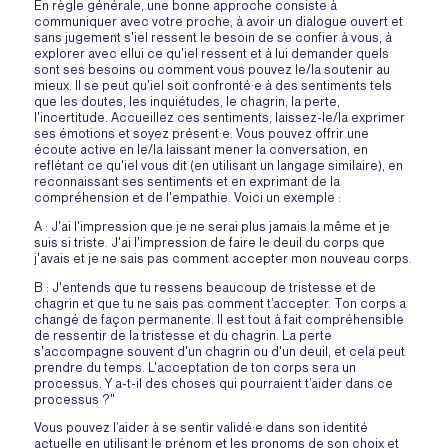
En règle générale, une bonne approche consiste à
communiquer avec votre proche, à avoir un dialogue ouvert et
sans jugement s'iel ressent le besoin de se confier à vous, à
explorer avec ellui ce qu'iel ressent et à lui demander quels
sont ses besoins ou comment vous pouvez le/la soutenir au
mieux. Il se peut qu'iel soit confronté·e à des sentiments tels
que les doutes, les inquiétudes, le chagrin, la perte,
l'incertitude. Accueillez ces sentiments, laissez-le/la exprimer
ses émotions et soyez présent·e. Vous pouvez offrir une
écoute active en le/la laissant mener la conversation, en
reflétant ce qu'iel vous dit (en utilisant un langage similaire), en
reconnaissant ses sentiments et en exprimant de la
compréhension et de l'empathie. Voici un exemple :
A : J'ai l'impression que je ne serai plus jamais la même et je
suis si triste. J'ai l'impression de faire le deuil du corps que
j'avais et je ne sais pas comment accepter mon nouveau corps.
B : J'entends que tu ressens beaucoup de tristesse et de
chagrin et que tu ne sais pas comment t’accepter. Ton corps a
changé de façon permanente. Il est tout à fait compréhensible
de ressentir de la tristesse et du chagrin. La perte
s'accompagne souvent d'un chagrin ou d'un deuil, et cela peut
prendre du temps. L'acceptation de ton corps sera un
processus. Y a-t-il des choses qui pourraient t’aider dans ce
processus ?"
Vous pouvez l’aider à se sentir validé·e dans son identité
actuelle en utilisant le prénom et les pronoms de son choix et