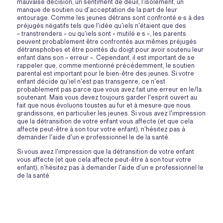
mauvaise décision, un sentiment de deuil, l'isolement, un
manque de soutien ou d'acceptation de la part de leur
entourage. Comme les jeunes détrans sont confronté·e·s à des
préjugés négatifs tels que l'idée qu'iels n'étaient que des
« transtrenders » ou qu'iels sont « mutilé·e·s », les parents
peuvent probablement être confrontés aux mêmes préjugés
détransphobes et être pointés du doigt pour avoir soutenu leur
enfant dans son « erreur ». Cependant, il est important de se
rappeler que, comme mentionné précédemment, le soutien
parental est important pour le bien-être des jeunes. Si votre
enfant décide qu'iel n'est pas transgenre, ce n'est
probablement pas parce que vous avez fait une erreur en le/la
soutenant. Mais vous devez toujours garder l'esprit ouvert au
fait que nous évoluons toustes au fur et à mesure que nous
grandissons, en particulier les jeunes. Si vous avez l'impression
que la détransition de votre enfant vous affecte (et que cela
affecte peut-être à son tour votre enfant), n'hésitez pas à
demander l'aide d'un·e professionnel·le de la santé.
Si vous avez l'impression que la détransition de votre enfant
vous affecte (et que cela affecte peut-être à son tour votre
enfant), n'hésitez pas à demander l'aide d'un·e professionnel·le
de la santé.