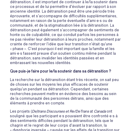
détransition, il est important de continuer à le/la soutenir dans
ce processus et de lui permettre d'évoluer par rapport à son
ancienne identité. La détransition peut être une période très
éprouvante, et s'accompagne de difficultés supplémentaires,
notamment en raison de la perte éventuelle d'ami·e·s ou de
communauté, et de la stigmatisation liée à la détransition. La
détransition peut également s'accompagner de sentiments de
honte ou de culpabilité, ce qui conduit parfois les personnes à
ne pas révéler leur détransition à leurs proches, notamment par
crainte de renforcer l'idée que leur transition n'était qu'une
« phase ». C'est pourquoi il est important que la famille et les
ami·e·s fassent preuve d'un soutien continu même pendant la
détransition, sans invalider les identités passées et en
embrassant les nouvelles identités.
Que puis-je faire pour le/la soutenir dans sa détransition ?
La recherche sur la détransition étant très récente, on sait peu
de choses sur les moyens les plus efficaces de soutenir
quelqu'un pendant sa détransition. Cependant, certaines
recherches peuvent mettre en évidence des besoins au sein
de la communauté des personnes détrans, ainsi que des
éléments à prendre en compte.
Les projets (
De)trans Discourses et Re/DeTrans
at
Canada
ont
souligné que les participant·e·s pouvaient être confronté·e·s à
des sentiments difficiles pendant la détransition, tels que le
chagrin et le regret de leur corps d'avant la transition, la
« dysphorie inversée » causée par les effets de la transition sur