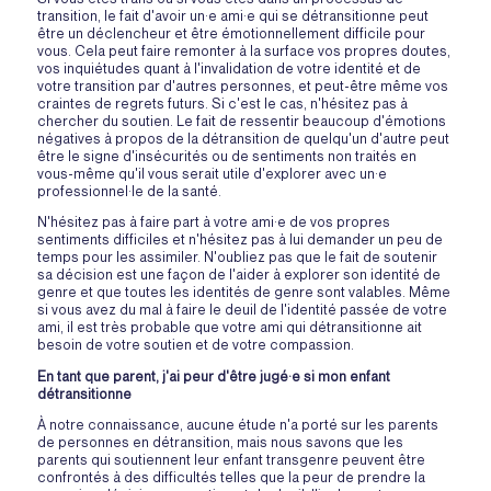
transition, le fait d'avoir un·e ami·e qui se détransitionne peut
être un déclencheur et être émotionnellement difficile pour
vous. Cela peut faire remonter à la surface vos propres doutes,
vos inquiétudes quant à l'invalidation de votre identité et de
votre transition par d'autres personnes, et peut-être même vos
craintes de regrets futurs. Si c'est le cas, n'hésitez pas à
chercher du soutien. Le fait de ressentir beaucoup d'émotions
négatives à propos de la détransition de quelqu'un d'autre peut
être le signe d'insécurités ou de sentiments non traités en
vous-même qu'il vous serait utile d'explorer avec un·e
professionnel·le de la santé.
N'hésitez pas à faire part à votre ami·e de vos propres
sentiments difficiles et n'hésitez pas à lui demander un peu de
temps pour les assimiler. N'oubliez pas que le fait de soutenir
sa décision est une façon de l'aider à explorer son identité de
genre et que toutes les identités de genre sont valables. Même
si vous avez du mal à faire le deuil de l'identité passée de votre
ami, il est très probable que votre ami qui détransitionne ait
besoin de votre soutien et de votre compassion.
En tant que parent, j'ai peur d'être jugé·e si mon enfant
détransitionne
À notre connaissance, aucune étude n'a porté sur les parents
de personnes en détransition, mais nous savons que les
parents qui soutiennent leur enfant transgenre peuvent être
confrontés à des difficultés telles que la peur de prendre la